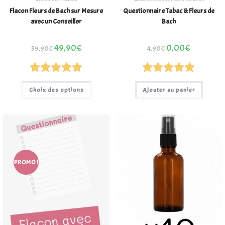
Flacon Fleurs de Bach sur Mesure
Questionnaire Tabac & Fleurs de
avec un Conseiller
Bach
49,90
€
0,00
€
59,90
€
4,90
€
Note
5.00
Note
5.00
Choix des options
Ajouter au panier
sur 5
sur 5
PROMO !