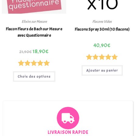
Elixirs sur Mesure
Flacons Vides
Flacon Fleurs de Bach sur Mesure
Flacons Spray 30ml (10 flacons)
avec Questionnaire
40,90
€
18,90
€
21,90
€
Note
5.00
Ajouter au panier
Note
5.00
sur 5
Choix des options
sur 5
LIVRAISON RAPIDE