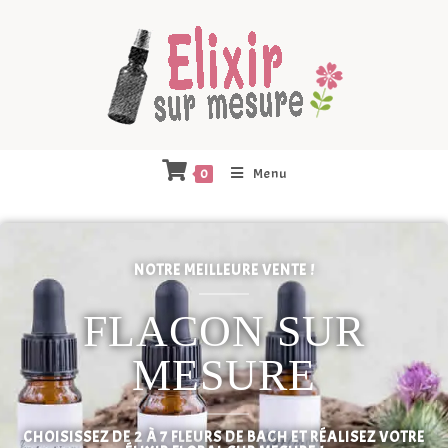
Menu
0
NOTRE MEILLEURE VENTE !
FLACON SUR
MESURE
CHOISISSEZ DE 2 À 7 FLEURS DE BACH ET RÉALISEZ VOTRE