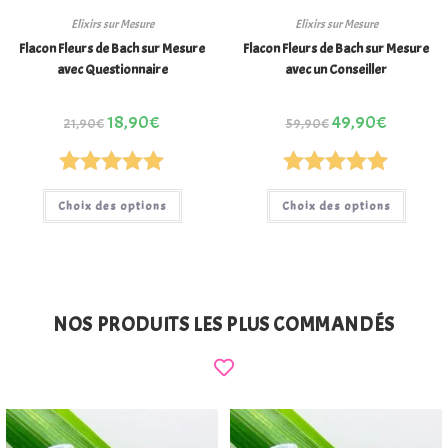
Elixirs sur Mesure
Elixirs sur Mesure
Flacon Fleurs de Bach sur Mesure
Flacon Fleurs de Bach sur Mesure
avec Questionnaire
avec un Conseiller
18,90
€
49,90
€
21,90
€
59,90
€
Note
5.00
Note
5.00
Choix des options
Choix des options
sur 5
sur 5
NOS PRODUITS LES PLUS COMMANDÉS