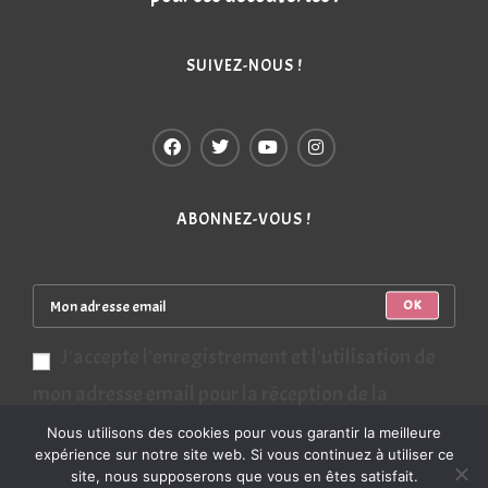
SUIVEZ-NOUS !
ABONNEZ-VOUS !
OK
J'accepte l'enregistrement et l'utilisation de
mon adresse email pour la réception de la
newsletter (conformité RGPD).
Nous utilisons des cookies pour vous garantir la meilleure
expérience sur notre site web. Si vous continuez à utiliser ce
site, nous supposerons que vous en êtes satisfait.