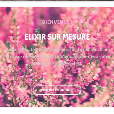
BIENVENUE !
ELIXIR SUR MESURE
Nous confectionnons des élixirs floraux du Docteur
Bach, sur mesure, ils sont totalement adaptés à votre
situation émotionnelle !
VISITER LA BOUTIQUE