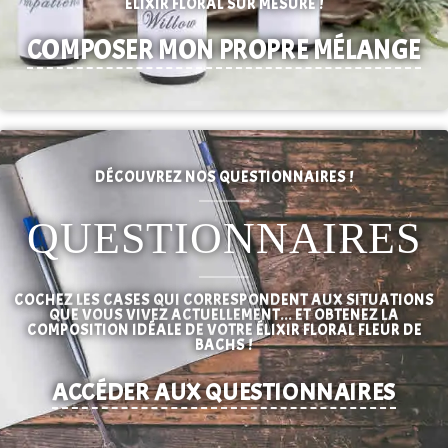
ÉLIXIR FLORAL SUR MESURE !
COMPOSER MON PROPRE MÉLANGE
DÉCOUVREZ NOS QUESTIONNAIRES !
QUESTIONNAIRES
COCHEZ LES CASES QUI CORRESPONDENT AUX SITUATIONS
QUE VOUS VIVEZ ACTUELLEMENT... ET OBTENEZ LA
COMPOSITION IDÉALE DE VOTRE ÉLIXIR FLORAL FLEUR DE
BACHS !
ACCÉDER AUX QUESTIONNAIRES