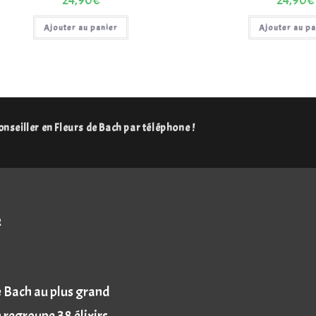
24,90
€
24,90
€
Ajouter au panier
Ajouter au pa
nseiller en Fleurs de Bach par téléphone !
R
de Bach au plus grand
 regroupe 38 élixirs