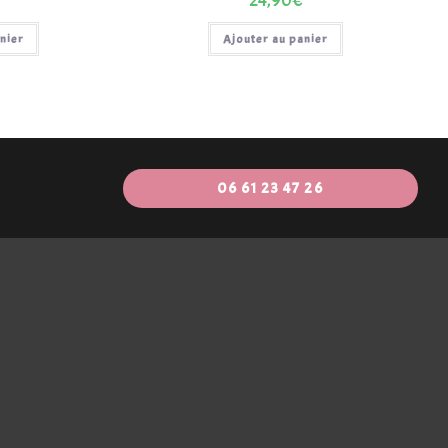
24,90
€
nier
Ajouter au panier
06 61 23 47 26