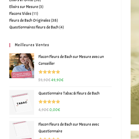
Elixirs à l'Unité
38
Elixirs sur Mesure
3
Flacons Vides
11
Fleurs de Bach Originales
38
Questionnaires Fleurs de Bach
4
Meilleures Ventes
Flacon Fleurs de Bach sur Mesure avec un
Conseiller
Note
5.00
59,90
€
49,90
€
sur 5
Questionnaire Tabac & Fleurs de Bach
Note
5.00
4,90
€
0,00
€
sur 5
Flacon Fleurs de Bach sur Mesure avec
Questionnaire