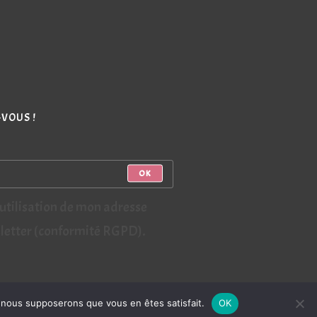
VOUS !
OK
'utilisation de mon adresse
sletter (conformité RGPD).
e, nous supposerons que vous en êtes satisfait.
OK