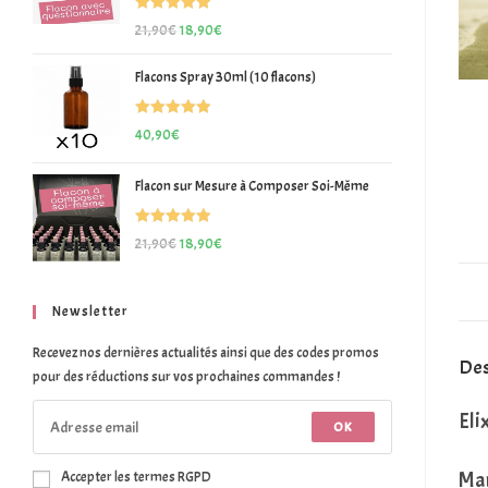
Note
5.00
21,90
€
18,90
€
sur 5
Flacons Spray 30ml (10 flacons)
Note
5.00
40,90
€
sur 5
Flacon sur Mesure à Composer Soi-Même
Note
5.00
21,90
€
18,90
€
sur 5
Newsletter
Recevez nos dernières actualités ainsi que des codes promos
Des
pour des réductions sur vos prochaines commandes !
Eli
OK
Mar
Accepter les termes RGPD