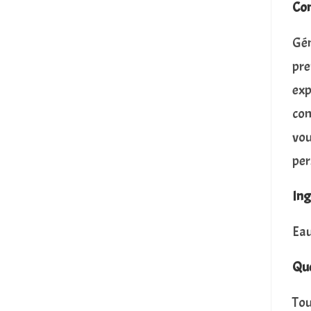
Com
Gén
pre
exp
com
vou
per
Ing
Eau
Que
Tou