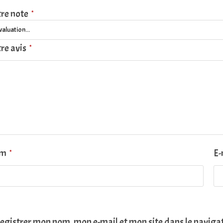
re note
*
re avis
*
om
E-
*
egistrer mon nom, mon e-mail et mon site dans le navig