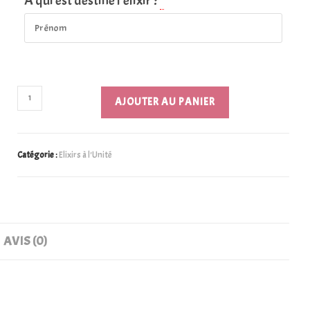
A qui est destiné l'élixir ?
*
AJOUTER AU PANIER
Catégorie :
Elixirs à l'Unité
AVIS (0)