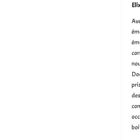
Eli
Ave
émo
émo
cor
nou
Doc
pri
des
con
occ
boi