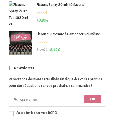
Flacons Spray 30ml (10 flacons)
Note
5.00
40,90
€
sur 5
Flacon sur Mesure à Composer Soi-Même
Note
5.00
21,90
€
18,90
€
sur 5
Newsletter
Recevez nos dernières actualités ainsi que des codes promos
pour des réductions sur vos prochaines commandes !
OK
Accepter les termes RGPD