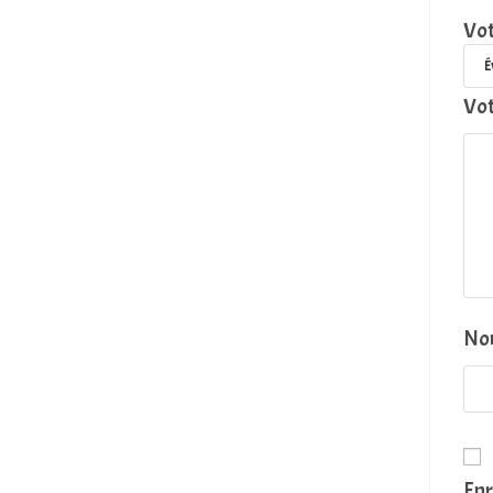
Vot
Vot
N
Enr