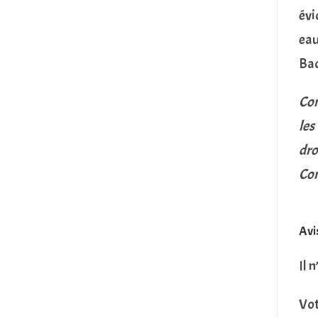
évi
eau
Bac
Con
les
dro
Con
Avi
Il 
Vot